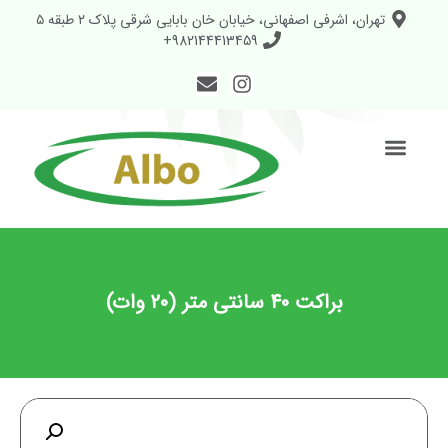
تهران، اشرفی اصفهانی، خیابان خان بابایی شرقی پلاک ۲ طبقه ۵
982144413459+
براکت 40 سانتی متر (20 وات)