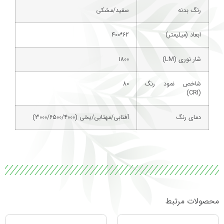
رنگ بدنه
سفید/مشکی
ابعاد (میلیمتر)
62*400
شار نوری (LM)
1800
شاخص نمود رنگ
80
(CRI)
دمای رنگ
آفتابی/مهتابی/یخی (3000/6500/4000)
محصولات مرتبط