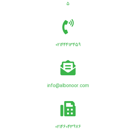
۵
02144413459
info@albonoor.com
02146043976